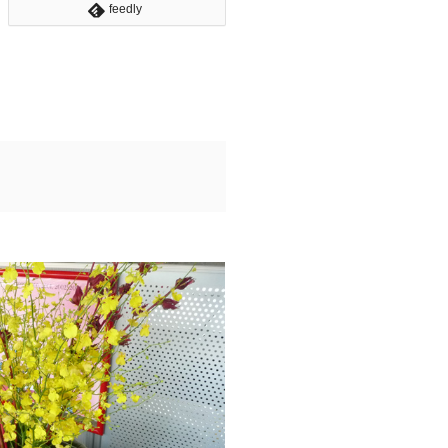
feedly