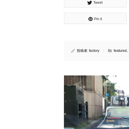
Tweet
Pin it
投稿者:
factory
featured
,