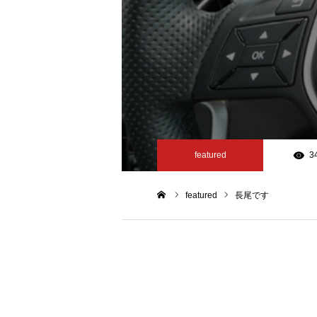
featured
3
featured
長尾です
ホーム