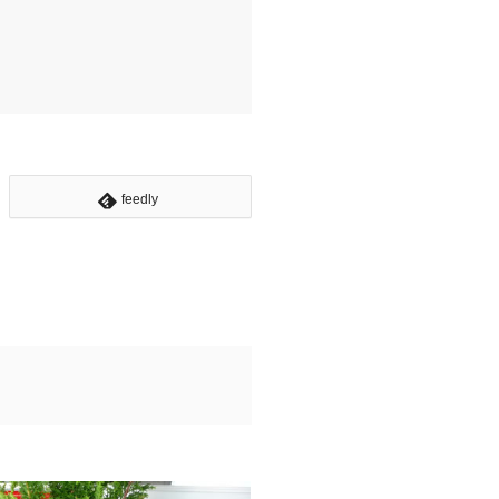
feedly