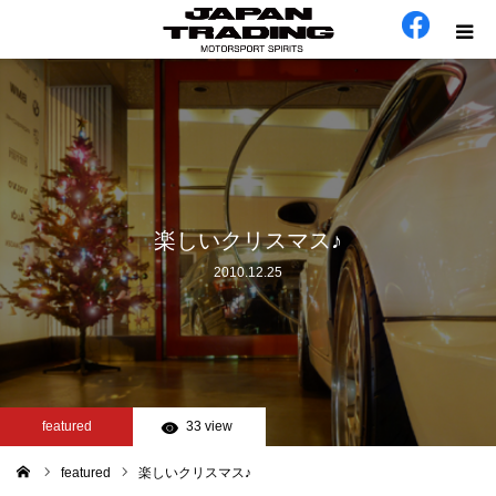
ホーム
在庫車
会社概要
楽しいクリスマス♪
2010.12.25
カテゴリー
工場日誌
お問い合わせ
featured
33 view
featured
楽しいクリスマス♪
ム