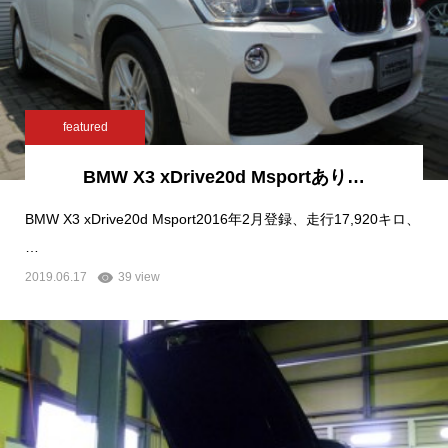
featured
BMW X3 xDrive20d Msportあり…
BMW X3 xDrive20d Msport2016年2月登録、走行17,920キロ、
…
2019.06.17
39 view