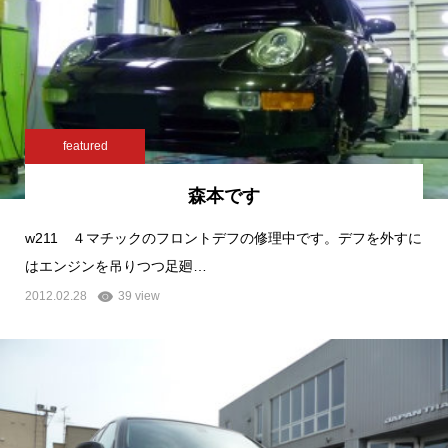
featured
森本です
w211 ４マチックのフロントデフの修理中です。デフを外すに
はエンジンを吊りつつ足廻…
2012.02.28
39 view