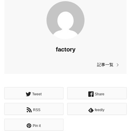
factory
記事一覧
Tweet
Share
RSS
feedly
Pin it