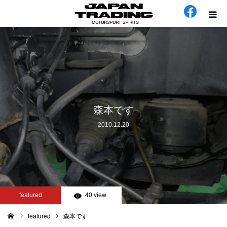
ホーム
在庫車
会社概要
森本です
2010.12.20
カテゴリー
工場日誌
お問い合わせ
featured
40 view
featured
森本です
ム