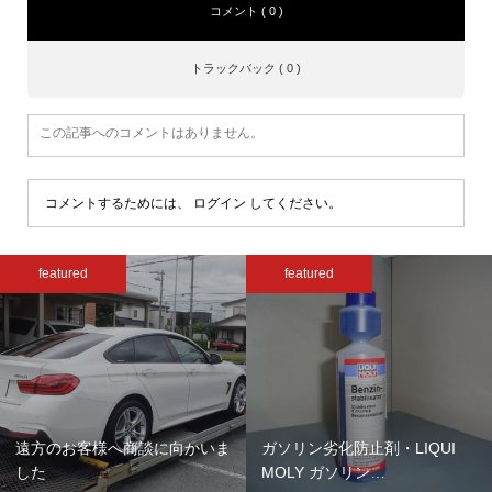
コメント ( 0 )
トラックバック ( 0 )
この記事へのコメントはありません。
コメントするためには、
ログイン
してください。
featured
featured
遠方のお客様へ商談に向かいま
ガソリン劣化防止剤・LIQUI
した
MOLY ガソリン…