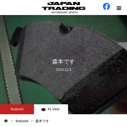
ホーム
在庫車
会社概要
森本です
2010.12.6
カテゴリー
工場日誌
お問い合わせ
featured
41 view
featured
森本です
ム