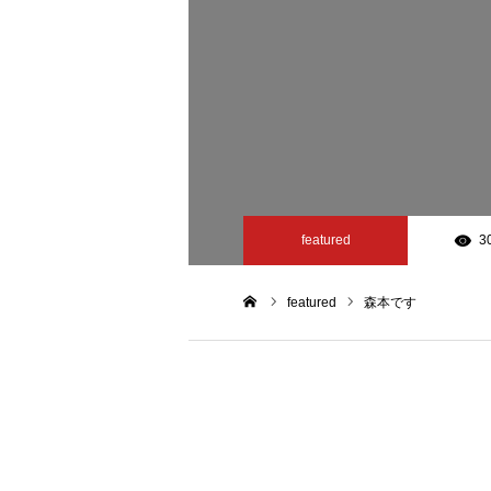
featured
3
featured
森本です
ホーム