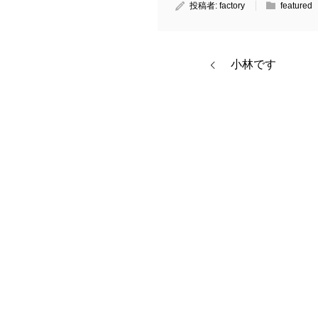
投稿者:
factory
featured
小林です