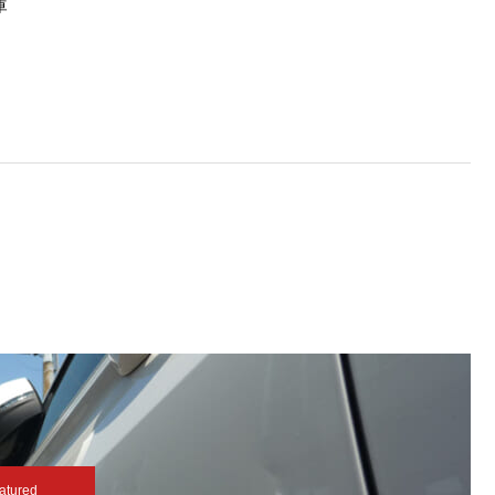
庫
atured