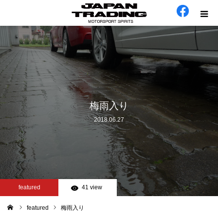
ホーム
在庫車
会社概要
梅雨入り
2018.06.27
カテゴリー
工場日誌
お問い合わせ
featured
41 view
featured
梅雨入り
ム