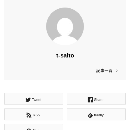
t-saito
記事一覧
Tweet
Share
RSS
feedly