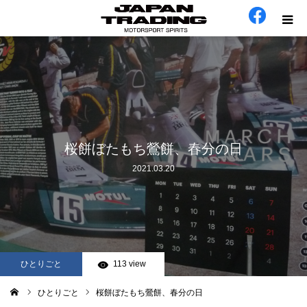
ホーム
在庫車
会社概要
桜餅ぼたもち鶯餅、春分の日
2021.03.20
カテゴリー
工場日誌
お問い合わせ
ひとりごと
113 view
ひとりごと
桜餅ぼたもち鶯餅、春分の日
ム