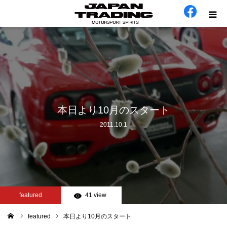
ホーム
在庫車
会社概要
本日より10月のスタート
2011.10.1
カテゴリー
工場日誌
お問い合わせ
featured
41 view
featured
本日より10月のスタート
ム