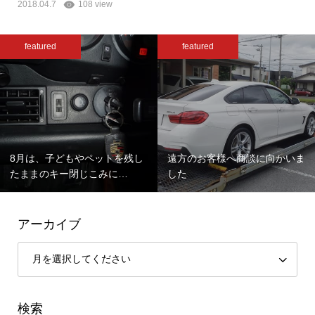
2018.04.7
108 view
featured
featured
8月は、子どもやペットを残し
遠方のお客様へ商談に向かいま
たままのキー閉じこみに…
した
アーカイブ
検索