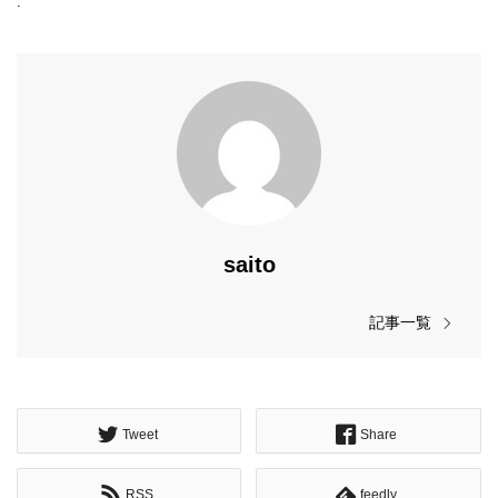
.
saito
記事一覧
Tweet
Share
RSS
feedly