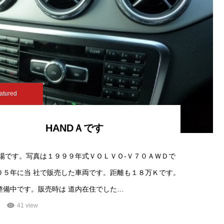
atured
HANDＡです
工場です。写真は１９９９年式ＶＯＬＶＯ-Ｖ７０ＡＷＤで
０５年に当 社で販売した車両です。距離も１８万Ｋです。
整備中です。販売時は 道内在住でした…
41 view