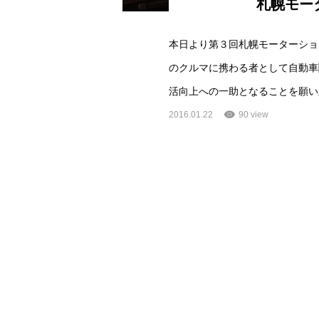
札幌モー
本日より第３回札幌モーターショ
のクルマに携わる者として自動車
活向上への一助となることを願い
2016.01.22
90 view