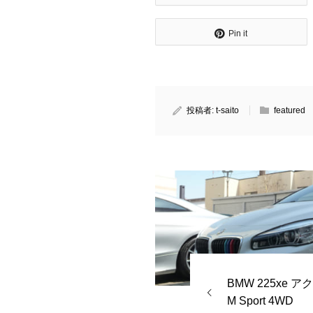
Pin it
投稿者:
t-saito
featured
BMW 225xe 
M Sport 4WD