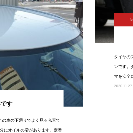
fe
タイヤの
ンです。
マを安全
2020.11.27
本です
す。この車の下廻りでよく見る光景で
分にオイルの雫があります。定番