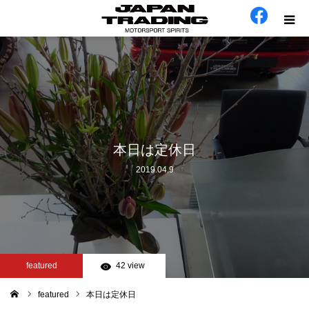
ホーム
在庫車
会社概要
本日は定休日
2019.04.9
カテゴリー
工場日誌
お問い合わせ
featured
42 view
featured
本日は定休日
ム