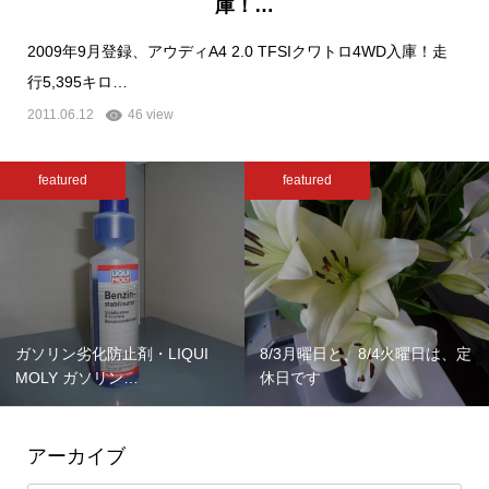
庫！…
2009年9月登録、アウディA4 2.0 TFSIクワトロ4WD入庫！走
行5,395キロ…
2011.06.12
46 view
featured
featured
ガソリン劣化防止剤・LIQUI
8/3月曜日と、8/4火曜日は、定
MOLY ガソリン…
休日です
アーカイブ