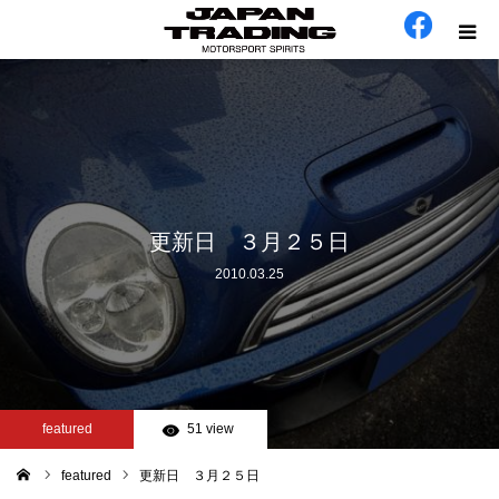
ホーム
在庫車
会社概要
更新日 ３月２５日
2010.03.25
カテゴリー
工場日誌
お問い合わせ
featured
51 view
featured
更新日 ３月２５日
ム