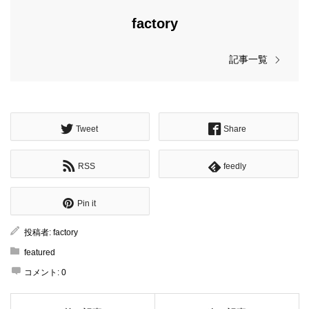
factory
記事一覧
Tweet
Share
RSS
feedly
Pin it
投稿者:
factory
featured
コメント:
0