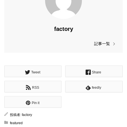
factory
記事一覧
Tweet
Share
RSS
feedly
Pin it
投稿者:
factory
featured