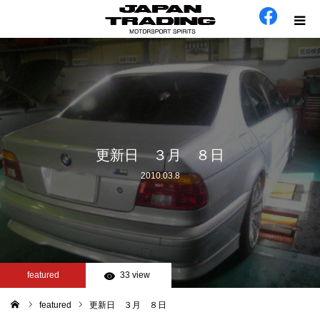
ホーム
在庫車
会社概要
更新日 ３月 ８日
2010.03.8
カテゴリー
工場日誌
お問い合わせ
featured
33 view
featured
更新日 ３月 ８日
ム