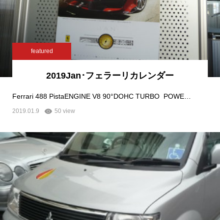
featured
2019Jan･フェラーリカレンダー
Ferrari 488 PistaENGINE V8 90°DOHC TURBO POWE…
2019.01.9
50 view