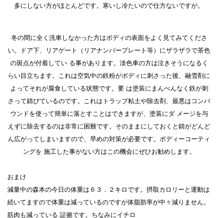
多にしない方がほとんどです。寒いし冷たいので仕方ないですが。
冬の間に全く洗車しなかった方はボディの表面をよく見てみてくださ
い。ドア下、リアゲート（リアナンバープレート等）にザラザラで茶色
の斑点が付着してい る事があります。淡色車の方は泣きそうになるく
らい目立ちます。これは空気中の鉄粉がボディに刺さった後、融雪剤に
よってそれが腐食している状態です。要 は塗装にまんべんなく鉄が刺
さって錆びているのです。これはトラップ粘土や除去剤、最悪はコンパ
ウンドを使って簡単に落とすことはできますが、塗装にダ メージを与
えずに除去するのは非常に困難です。そのままにしておくと錆がどんど
ん広がってしまいますので、早めの対策が必要です。ボディーコーティ
ングを 施工した事がない方はこの機会にぜひお勧めします。
おまけ
減量中の森本の今日の体重は６３．２キロです。摂取カロリーと運動は
続いてますので体重は減っているのですが体脂肪率が中々減りません。
筋肉も減っている 証拠です。ちなみにイチロ