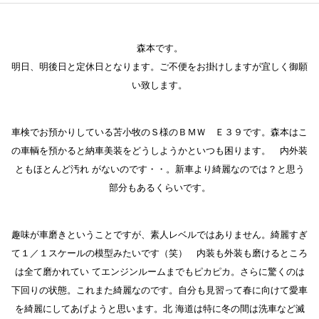
森本です。
明日、明後日と定休日となります。ご不便をお掛けしますが宜しく御願
い致します。
車検でお預かりしている苫小牧のＳ様のＢＭＷ Ｅ３９です。森本はこ
の車輌を預かると納車美装をどうしようかといつも困ります。 内外装
ともほとんど汚れ がないのです・・。新車より綺麗なのでは？と思う
部分もあるくらいです。
趣味が車磨きということですが、素人レベルではありません。綺麗すぎ
て１／１スケールの模型みたいです（笑） 内装も外装も磨けるところ
は全て磨かれてい てエンジンルームまでもピカピカ。さらに驚くのは
下回りの状態。これまた綺麗なのです。自分も見習って春に向けて愛車
を綺麗にしてあげようと思います。北 海道は特に冬の間は洗車など滅