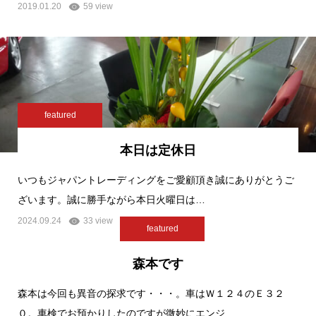
2019.01.20
59 view
featured
本日は定休日
いつもジャパントレーディングをご愛顧頂き誠にありがとうご
ざいます。誠に勝手ながら本日火曜日は…
2024.09.24
33 view
featured
森本です
森本は今回も異音の探求です・・・。車はＷ１２４のＥ３２
０。車検でお預かりしたのですが微妙にエンジ…