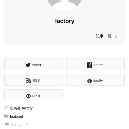
factory
記事一覧
Tweet
Share
RSS
feedly
Pin it
投稿者:
factory
featured
コメント:
0