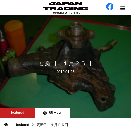
ホーム
在庫車
会社概要
更新日 １月２５日
2010.01.25
カテゴリー
工場日誌
お問い合わせ
featured
69 view
featured
更新日 １月２５日
ム