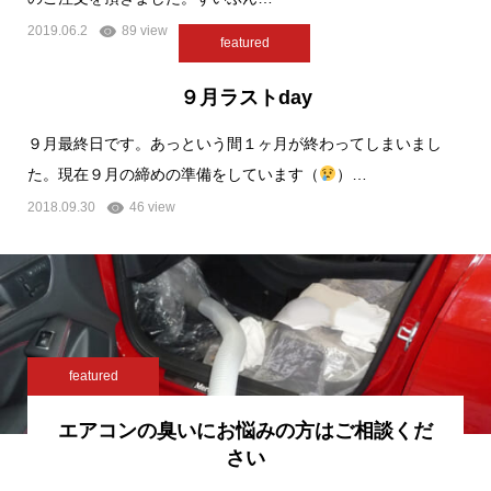
2019.06.2
89 view
featured
９月ラストday
９月最終日です。あっという間１ヶ月が終わってしまいまし
た。現在９月の締めの準備をしています（
）…
2018.09.30
46 view
featured
エアコンの臭いにお悩みの方はご相談くだ
さい