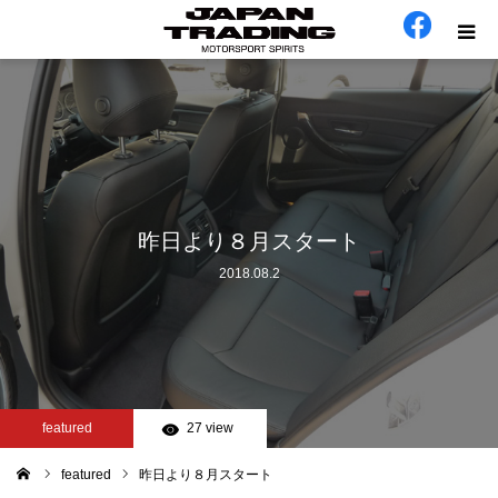
ホーム
在庫車
会社概要
昨日より８月スタート
2018.08.2
カテゴリー
工場日誌
お問い合わせ
featured
27 view
featured
昨日より８月スタート
ム