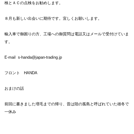
検とＡＣの点検をお勧めします。
８月も新しい出会いに期待です。宜しくお願いします。
輸入車で御困りの方、工場への御質問は電話又はメールで受付けていま
す。
E-mail s-handa@japan-trading.jp
フロント HANDA
おまけの話
前回に書きました増毛までの帰り、昔は陸の孤島と呼ばれていた雄冬で
一休み