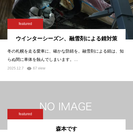
featured
ウインターシーズン、融雪剤による錆対策
冬の札幌を走る愛車に、確かな防錆を。融雪剤による錆は、知
らぬ間に車体を蝕んでしまいます。…
2025.12.7
67 view
featured
森本です