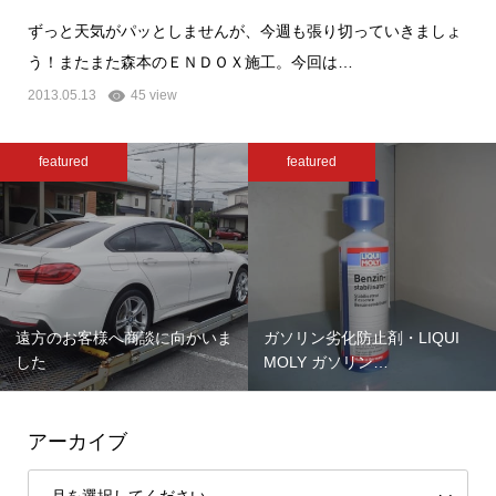
ずっと天気がパッとしませんが、今週も張り切っていきましょ
う！またまた森本のＥＮＤＯＸ施工。今回は…
2013.05.13
45 view
featured
featured
遠方のお客様へ商談に向かいま
ガソリン劣化防止剤・LIQUI
した
MOLY ガソリン…
アーカイブ