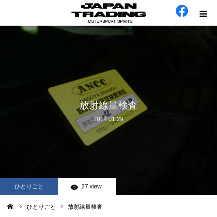
ホーム
在庫車
会社概要
放射線量検査
2014.01.29
カテゴリー
工場日誌
お問い合わせ
ひとりごと
27 view
ひとりごと
放射線量検査
ム