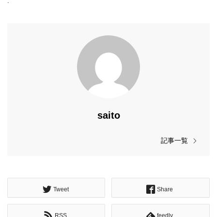
.
saito
記事一覧
Tweet
Share
RSS
feedly