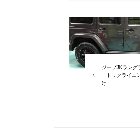
ジープJKラング
ートリクライニ
け