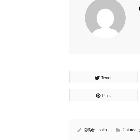
Tweet
Pin it
投稿者:
t-saito
featured
,