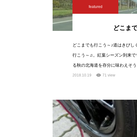
featured
どこま
どこまでも行こう～♪道はきびし
行こう～♫。紅葉シーズン到来で
る秋の北海道を存分に味わえそう
2018.10.19
71 view