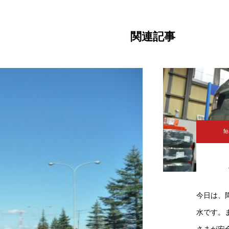
関連記事
fe
今日は、
水です。
さまが安