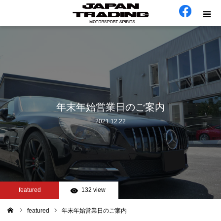
ホーム
在庫車
会社概要
年末年始営業日のご案内
2021.12.22
カテゴリー
工場日誌
お問い合わせ
featured
132 view
featured
年末年始営業日のご案内
ム