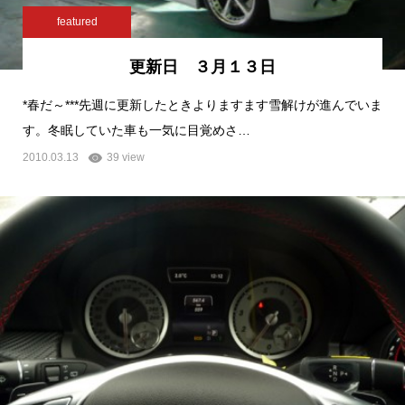
featured
更新日 ３月１３日
*春だ～***先週に更新したときよりますます雪解けが進んでいま
す。冬眠していた車も一気に目覚めさ…
2010.03.13
39 view