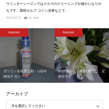
ウインターシーズンではクルマのクリーニングが疎かになりが
ちです。普段セルフ コイン洗車などで…
2024.02.12
92 view
featured
featured
ガソリン劣化防止剤・LIQUI
8/3月曜日と、8/4火曜日は、定
MOLY ガソリン…
休日です
アーカイブ