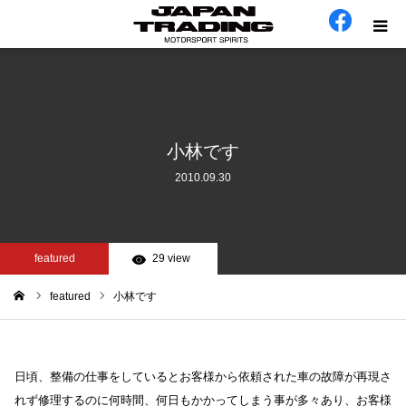
ホーム
在庫車
小林です
2010.09.30
会社概要
カテゴリー
featured
29 view
工場日誌
featured
小林です
ム
お問い合わせ
日頃、整備の仕事をしているとお客様から依頼された車の故障が再現さ
れず修理するのに何時間、何日もかかってしまう事が多々あり、お客様