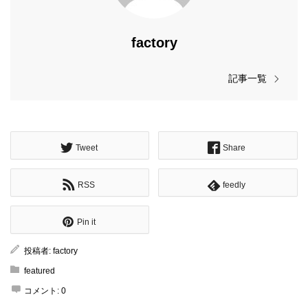
factory
記事一覧
Tweet
Share
RSS
feedly
Pin it
投稿者:
factory
featured
コメント:
0