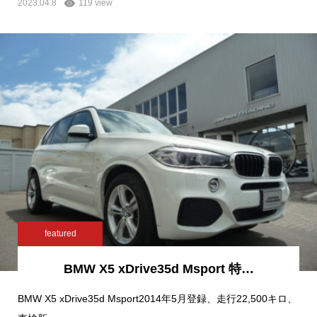
2023.04.8
119 view
featured
BMW X5 xDrive35d Msport 特…
BMW X5 xDrive35d Msport2014年5月登録、走行22,500キロ、