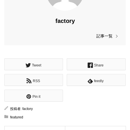
factory
記事一覧
Tweet
Share
RSS
feedly
Pin it
投稿者:
factory
featured