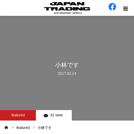
ホーム
在庫車
会社概要
小林です
2017.02.14
カテゴリー
工場日誌
お問い合わせ
featured
42 view
featured
小林です
ム