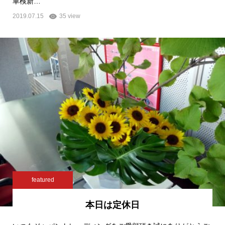
車検新…
2019.07.15
35 view
featured
本日は定休日