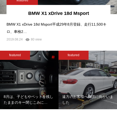
featured
BMW X1 xDrive 18d Msport
BMW X1 xDrive 18d Msport平成29年8月登録、走行11,500キ
ロ、車検2…
2019.08.24
80 view
featured
featured
8月は、子どもやペットを残し
遠方のお客様へ商談に向かいま
たままのキー閉じこみに…
した