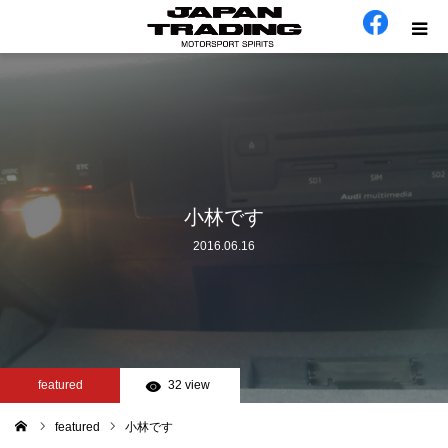
ホーム
在庫車
会社概要
小林です
2016.06.16
カテゴリー
工場日誌
お問い合わせ
featured
32 view
featured
小林です
ム