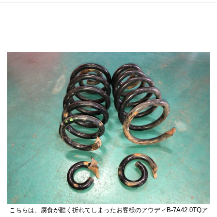
こちらは、腐食が酷く折れてしまったお客様のアウディB-7A42.0TQア