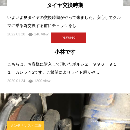
タイヤ交換時期
いよいよ夏タイヤの交換時期がやって来ました。安心してクル
マに乗る為交換する前にチェックをし…
2022.03.28
240 view
featured
小林です
こちらは、お客様に購入して頂いたポルシェ ９９６ ９１
１ カレラ４Sです。ご希望によりライト廻りや…
2020.01.24
1300 view
メンテナンス・工場