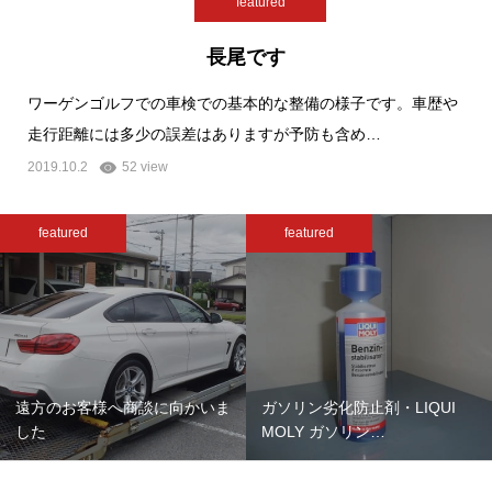
featured
長尾です
ワーゲンゴルフでの車検での基本的な整備の様子です。車歴や
走行距離には多少の誤差はありますが予防も含め…
2019.10.2
52 view
featured
featured
遠方のお客様へ商談に向かいま
ガソリン劣化防止剤・LIQUI
した
MOLY ガソリン…