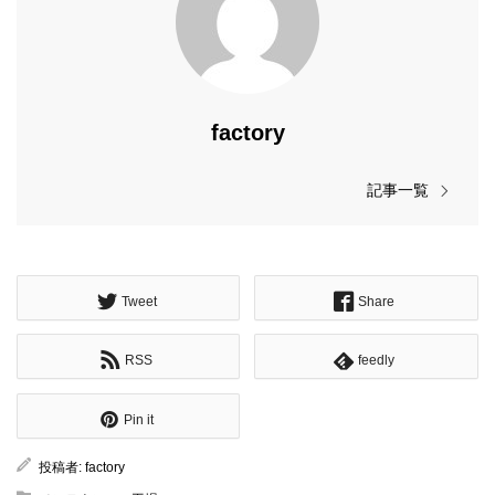
factory
記事一覧
Tweet
Share
RSS
feedly
Pin it
投稿者:
factory