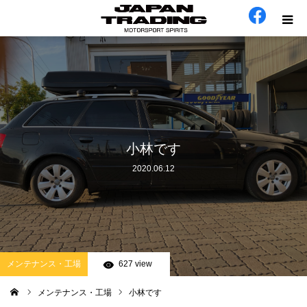
ホーム
在庫車
会社概要
小林です
2020.06.12
カテゴリー
工場日誌
お問い合わせ
メンテナンス・工場
627 view
メンテナンス・工場
小林です
ム