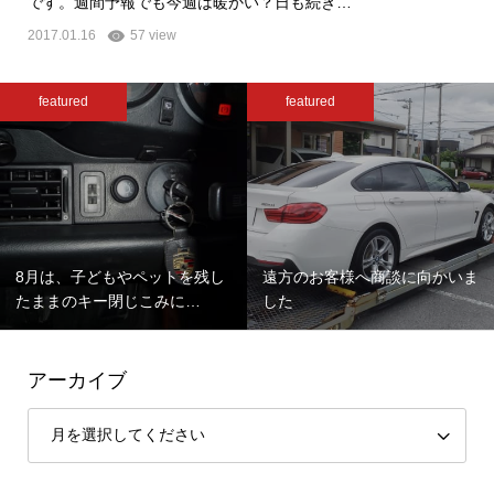
です。週間予報でも今週は暖かい？日も続き…
2017.01.16
57 view
featured
featured
8月は、子どもやペットを残し
遠方のお客様へ商談に向かいま
たままのキー閉じこみに…
した
アーカイブ