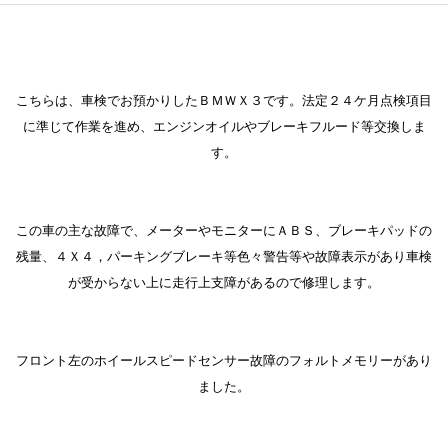
こちらは、車検でお預かりしたＢＭＷＸ３です。法定２４ケ月点検項目
に準じて作業を進め、エンジンオイルやブレーキフルード等交換しま
す。
この車の主な故障で、メーターやモニターにＡＢＳ、ブレーキパッドの
残量、４Ｘ４，パーキングブレーキ等色々警告等や故障表示があり車検
が受からない上に走行上支障があるので修理します。
フロント左のホイールスピードセンサー故障のフォルトメモリーがあり
ました。