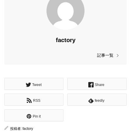
factory
記事一覧
Tweet
Share
RSS
feedly
Pin it
投稿者:
factory