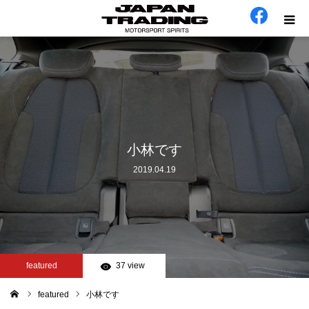
ホーム
在庫車
会社概要
小林です
2019.04.19
カテゴリー
工場日誌
お問い合わせ
featured
37 view
featured
小林です
ム