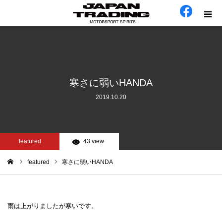
ホーム
在庫車
寒さに弱いHANDA
2019.10.20
会社概要
カテゴリー
featured
43 view
工場日誌
featured
寒さに弱いHANDA
ム
お問い合わせ
雨は上がりましたが寒いです。