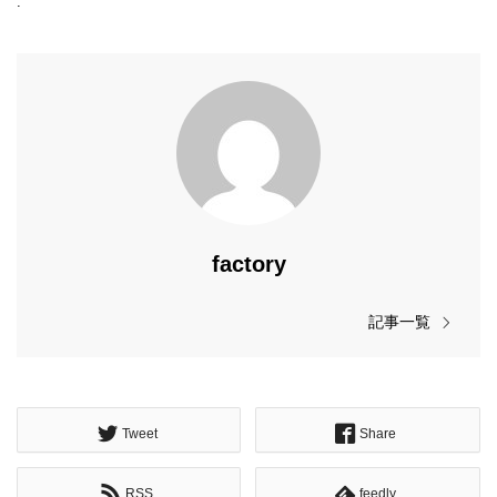
.
factory
記事一覧
Tweet
Share
RSS
feedly