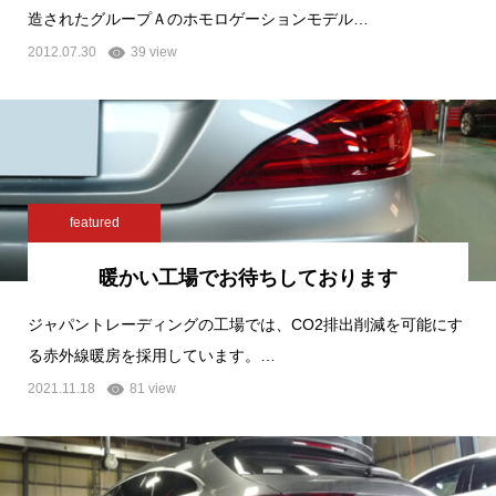
造されたグループＡのホモロゲーションモデル…
2012.07.30
39 view
featured
暖かい工場でお待ちしております
ジャパントレーディングの工場では、CO2排出削減を可能にす
る赤外線暖房を採用しています。…
2021.11.18
81 view