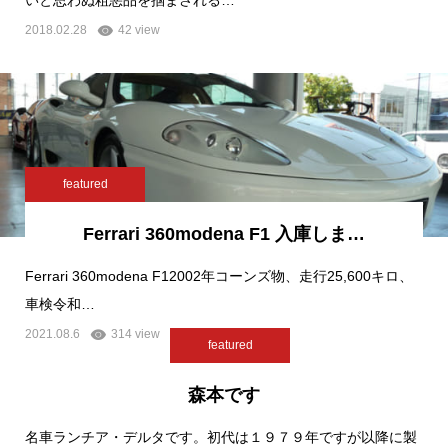
いと思わぬ粗悪品を掴まされる…
2018.02.28
42 view
featured
Ferrari 360modena F1 入庫しま…
Ferrari 360modena F12002年コーンズ物、走行25,600キロ、
車検令和…
2021.08.6
314 view
featured
森本です
名車ランチア・デルタです。初代は１９７９年ですが以降に製