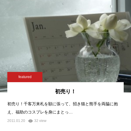
featured
初売り！
初売り！千客万来札を額に張って、招き猫と熊手を両脇に抱
え、福助のコスプレを身にまとっ…
2011.01.20
32 view