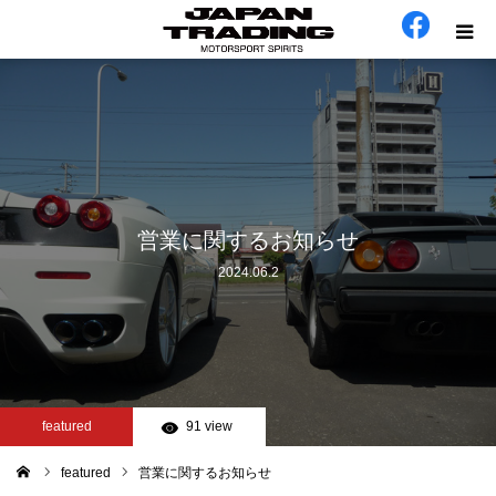
ホーム
在庫車
会社概要
営業に関するお知らせ
2024.06.2
カテゴリー
工場日誌
お問い合わせ
featured
91 view
featured
営業に関するお知らせ
ム