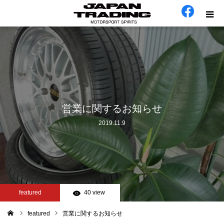
ホーム
在庫車
会社概要
営業に関するお知らせ
2019.11.9
カテゴリー
工場日誌
お問い合わせ
featured
40 view
featured
営業に関するお知らせ
ム