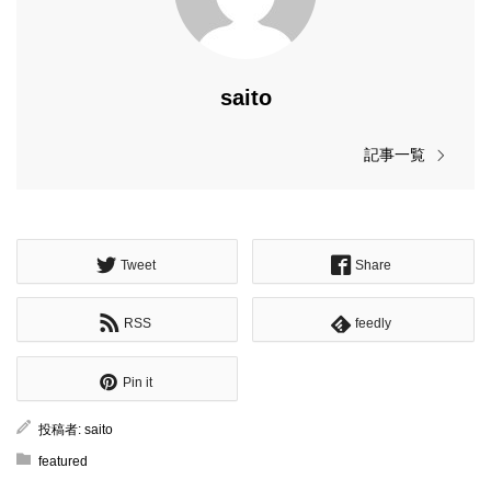
saito
記事一覧
Tweet
Share
RSS
feedly
Pin it
投稿者:
saito
featured