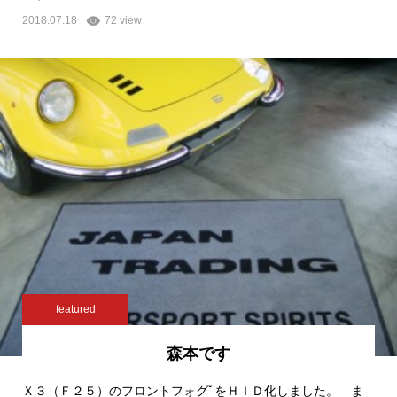
2018.07.18
72 view
featured
森本です
Ｘ３（Ｆ２５）のフロントフォグﾟをＨＩＤ化しました。 ま