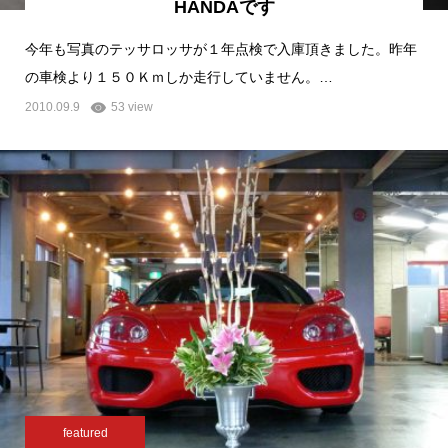
HANDAです
今年も写真のテッサロッサが１年点検で入庫頂きました。昨年
の車検より１５０Ｋｍしか走行していません。…
2010.09.9
53 view
featured