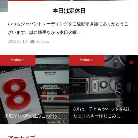
本日は定休日
いつもジャパントレーディングをご愛顧頂き誠にありがとうご
ざいます。誠に勝手ながら本日火曜…
2016.05.10
30 view
featured
featured
8月は、子どもやペットを残し
末広がりの8が並ぶこの日を
たままのキー閉じこみに…