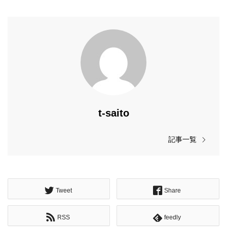
t-saito
記事一覧
Tweet
Share
RSS
feedly