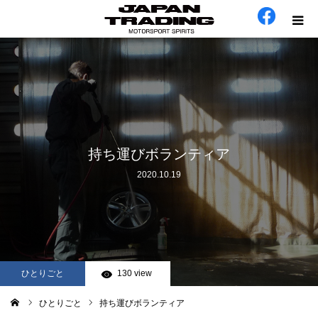
ホーム
在庫車
会社概要
持ち運びボランティア
2020.10.19
カテゴリー
工場日誌
お問い合わせ
ひとりごと
130 view
ひとりごと
持ち運びボランティア
ム