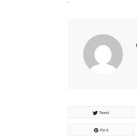
.
Tweet
Pin it