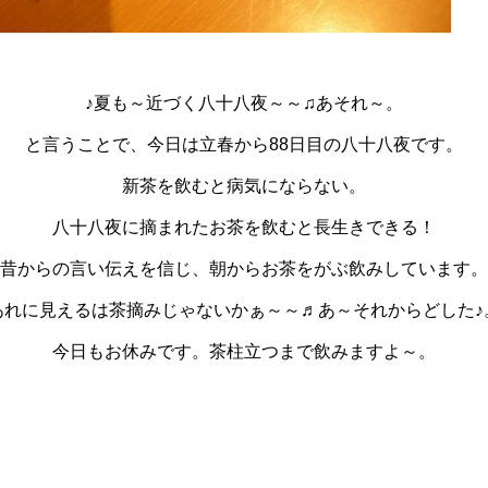
♪夏も～近づく八十八夜～～♫あそれ～。
と言うことで、今日は立春から88日目の八十八夜です。
新茶を飲むと病気にならない。
八十八夜に摘まれたお茶を飲むと長生きできる！
昔からの言い伝えを信じ、朝からお茶をがぶ飲みしています。
あれに見えるは茶摘みじゃないかぁ～～♬あ～それからどした♪
今日もお休みです。茶柱立つまで飲みますよ～。