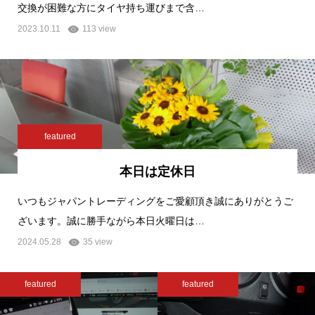
交換が困難な方にタイヤ持ち運びまで含…
2023.10.11
113 view
featured
本日は定休日
いつもジャパントレーディングをご愛顧頂き誠にありがとうご
ざいます。誠に勝手ながら本日火曜日は…
2024.05.28
35 view
featured
featured