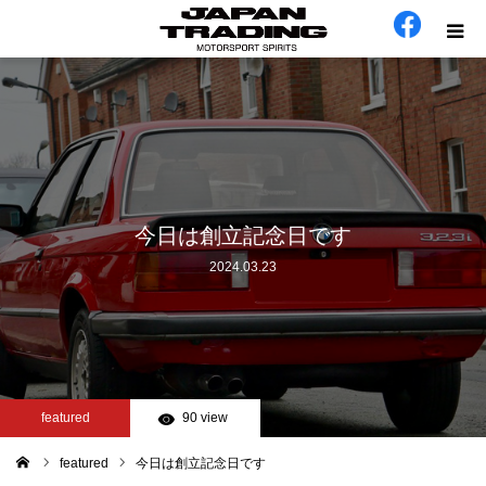
ホーム
在庫車
会社概要
今日は創立記念日です
2024.03.23
カテゴリー
工場日誌
お問い合わせ
featured
90 view
featured
今日は創立記念日です
ム