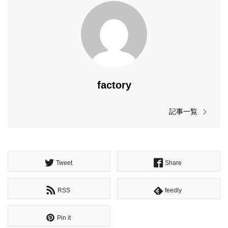
factory
記事一覧
Tweet
Share
RSS
feedly
Pin it