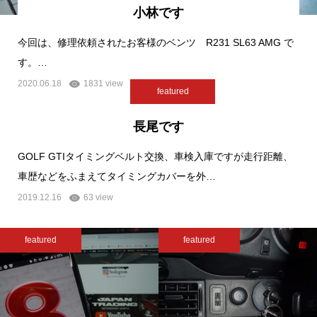
小林です
今回は、修理依頼されたお客様のベンツ R231 SL63 AMG で
す。…
2020.06.18
1831 view
featured
長尾です
GOLF GTIタイミングベルト交換、車検入庫ですが走行距離、
車歴などをふまえてタイミングカバーを外…
2019.12.16
63 view
featured
featured