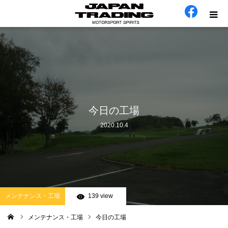
ホーム
在庫車
会社概要
今日の工場
2020.10.4
カテゴリー
工場日誌
お問い合わせ
メンテナンス・工場
139 view
メンテナンス・工場
今日の工場
ム