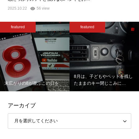
2025.10.22
56 view
featured
featured
8月は、子どもやペットを残し
末広がりの8が並ぶこの日を
たままのキー閉じこみに…
アーカイブ