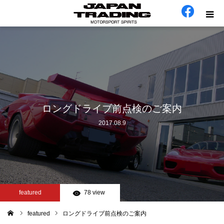
ホーム
在庫車
会社概要
ロングドライブ前点検のご案内
2017.08.9
カテゴリー
工場日誌
お問い合わせ
featured
78 view
featured
ロングドライブ前点検のご案内
ム