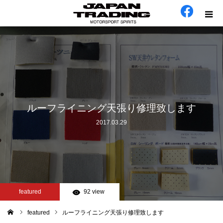
ホーム
在庫車
会社概要
ルーフライニング天張り修理致します
2017.03.29
カテゴリー
工場日誌
お問い合わせ
featured
92 view
featured
ルーフライニング天張り修理致します
ム