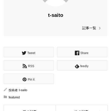
t-saito
記事一覧
Tweet
Share
RSS
feedly
Pin it
投稿者:
t-saito
featured