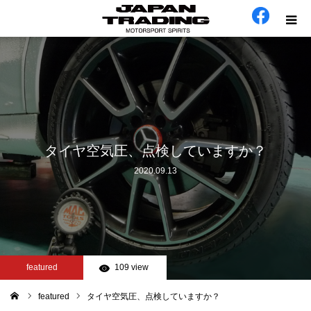
ホーム
在庫車
会社概要
タイヤ空気圧、点検していますか？
2020.09.13
カテゴリー
工場日誌
お問い合わせ
featured
109 view
featured
タイヤ空気圧、点検していますか？
ム