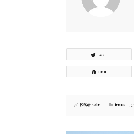
Tweet
Pin it
投稿者:
saito
featured
,
ひ