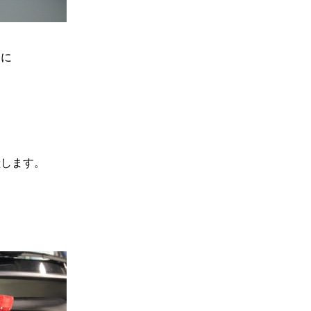
）に
。
献します。
。