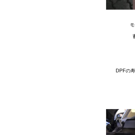
モ
DPFの