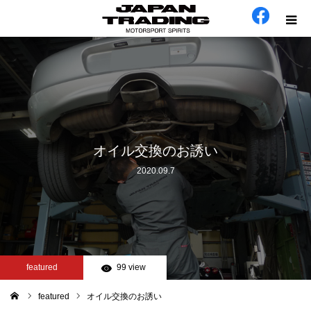
ホーム
在庫車
会社概要
オイル交換のお誘い
2020.09.7
カテゴリー
工場日誌
お問い合わせ
featured
99 view
featured
オイル交換のお誘い
ム