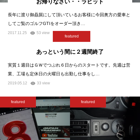
お帰りなさい・・ラビット
長年に渡り御贔屓にして頂いているお客様に今回奥方の愛車と
してご覧のゴルフGTIをオーダー頂き…
2017.11.25
53 view
featured
あっという間に２週間終了
実質１週目はＧＷでつぶれ６日からのスタートです。先週は営
業、工場も定休日の火曜日も出勤し仕事をし…
2019.05.12
33 view
featured
featured