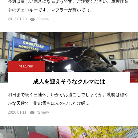
今週は厳しい寒さになるようです。ご注意ください。車検作業
中のチェロキーです。マフラーが輝いて（…
2012.01.23
30 view
featured
成人を迎えそうなクルマには
明日まで続く三連休、いかがお過ごしでしょうか。札幌は穏や
かな天候で、街の雪もほんの少しだけ緩…
2026.01.11
72 view