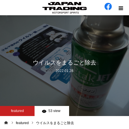
ホーム
在庫車
会社概要
ウイルスをまるごと除去
2022.01.28
カテゴリー
工場日誌
お問い合わせ
featured
53 view
featured
ウイルスをまるごと除去
ム