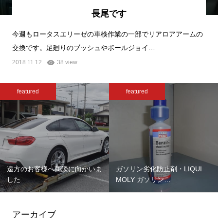
長尾です
今週もロータスエリーゼの車検作業の一部でリアロアアームの
交換です。足廻りのブッシュやボールジョイ…
2018.11.12
38 view
featured
featured
遠方のお客様へ商談に向かいま
ガソリン劣化防止剤・LIQUI
した
MOLY ガソリン…
アーカイブ