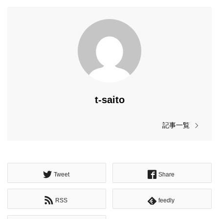
t-saito
記事一覧
Tweet
Share
RSS
feedly