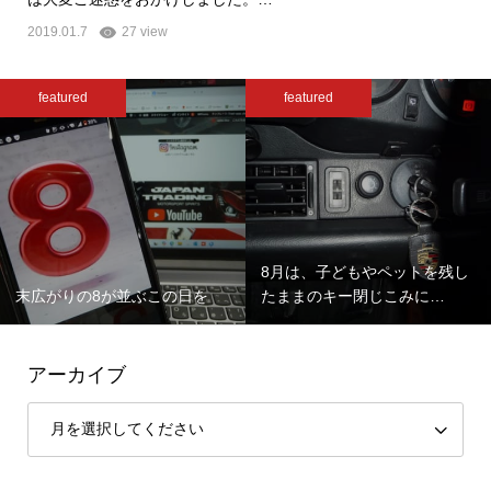
2019.01.7
27 view
featured
featured
8月は、子どもやペットを残し
末広がりの8が並ぶこの日を
たままのキー閉じこみに…
アーカイブ