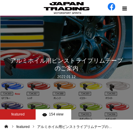
ホーム
在庫車
会社概要
アルミホイル用ピンストライプリムテープ
のご案内
カテゴリー
2022.01.12
工場日誌
お問い合わせ
featured
154 view
featured
アルミホイル用ピンストライプリムテープの…
ム