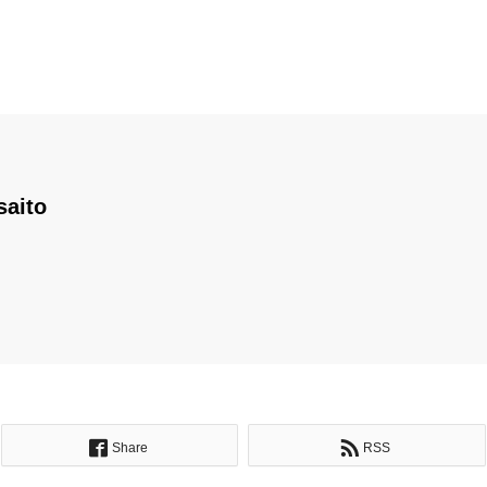
saito
Share
RSS