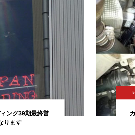
fe
ィング39期最終営
なります