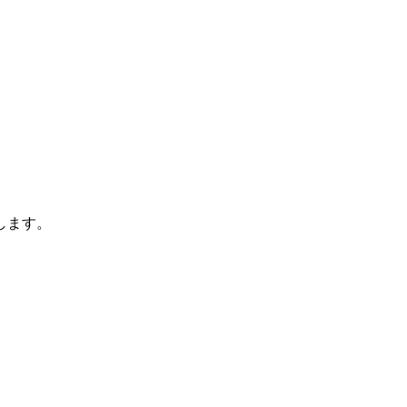
、
します。