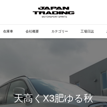
在庫車
会社概要
カテゴリー
工場日誌
天高くX3肥ゆる秋