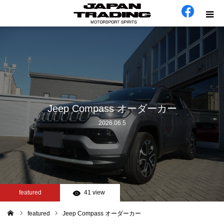
ホーム
在庫車
会社概要
Jeep Compass オーダーカー
2026.06.5
カテゴリー
工場日誌
お問い合わせ
featured
41 view
featured
Jeep Compass オーダーカー
ム