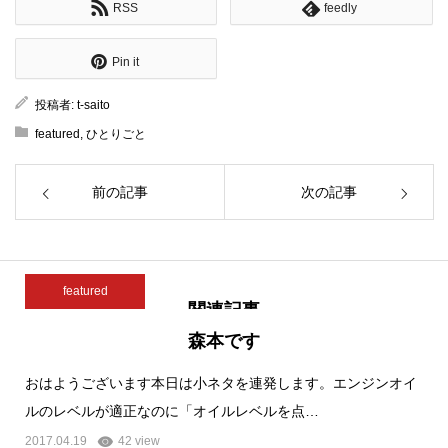
RSS
feedly
Pin it
投稿者:
t-saito
featured
,
ひとりごと
前の記事
次の記事
featured
関連記事
森本です
おはようございます本日は小ネタを連発します。エンジンオイ
ルのレベルが適正なのに「オイルレベルを点…
2017.04.19
42 view