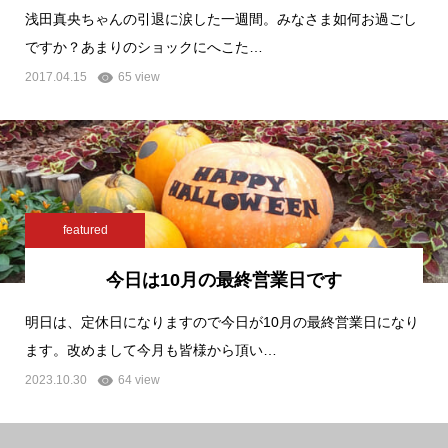
浅田真央ちゃんの引退に涙した一週間。みなさま如何お過ごし
ですか？あまりのショックにへこた…
2017.04.15
65 view
featured
今日は10月の最終営業日です
明日は、定休日になりますので今日が10月の最終営業日になり
ます。改めまして今月も皆様から頂い…
2023.10.30
64 view