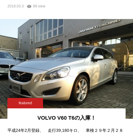
2018.03.3
89 view
featured
VOLVO V60 T6の入庫！
平成24年2月登録、 走行39,180キロ、 車検２９年２月２８