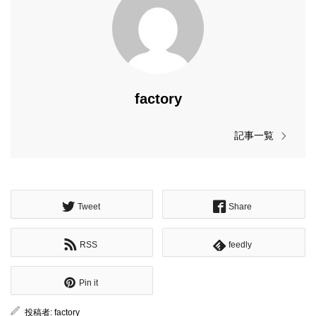
factory
記事一覧
Tweet
Share
RSS
feedly
Pin it
投稿者:
factory