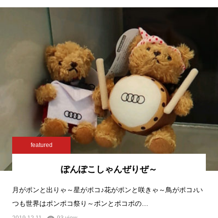
featured
ぽんぽこしゃんぜりぜ～
月がポンと出りゃ～星がポコ♪花がポンと咲きゃ～鳥がポコ♪い
つも世界はポンポコ祭り～ポンとポコポの…