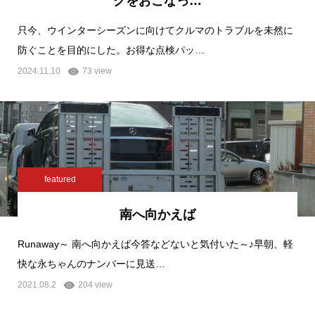
クをおこなっ…
只今、ウインターシーズンに向けてクルマのトラブルを未然に
防ぐことを目的にした。お得な点検パッ…
2024.11.10
73 view
featured
南へ向かえば
Runaway～ 南へ向かえば今答などないと気付いた～♪早朝、軽
快な永ちゃんのナンバーに見送…
2021.08.2
204 view