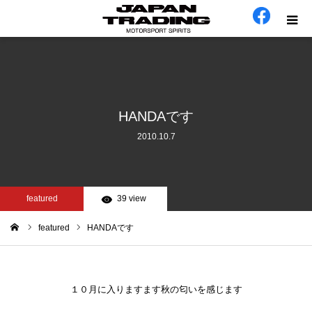
ホーム
在庫車
HANDAです
2010.10.7
会社概要
カテゴリー
featured
39 view
工場日誌
featured
HANDAです
ム
お問い合わせ
１０月に入りますます秋の匂いを感じます