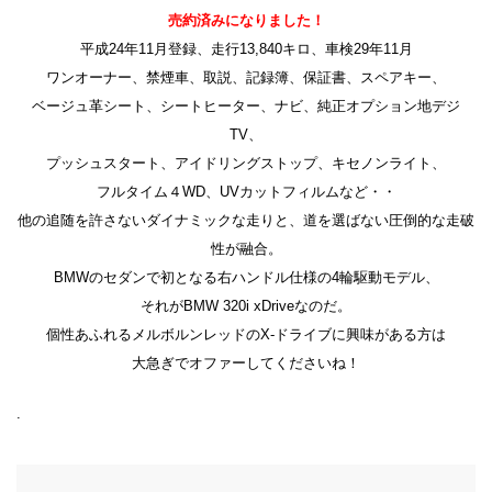
売約済みになりました！
平成24年11月登録、走行13,840キロ、車検29年11月
ワンオーナー、禁煙車、取説、記録簿、保証書、スペアキー、
ベージュ革シート、シートヒーター、ナビ、純正オプション地デジ
TV、
プッシュスタート、アイドリングストップ、キセノンライト、
フルタイム４WD、UVカットフィルムなど・・
他の追随を許さないダイナミックな走りと、道を選ばない圧倒的な走破
性が融合。
BMWのセダンで初となる右ハンドル仕様の4輪駆動モデル、
それがBMW 320i xDriveなのだ。
個性あふれるメルボルンレッドのX-ドライブに興味がある方は
大急ぎでオファーしてくださいね！
.