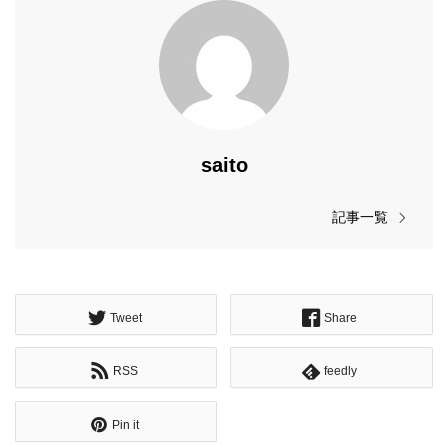
saito
記事一覧
Tweet
Share
RSS
feedly
Pin it