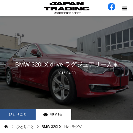
ホーム
在庫車
会社概要
BMW 320i X-drive ラグジュアリー入庫
2016.04.30
カテゴリー
工場日誌
お問い合わせ
ひとりごと
49 view
ひとりごと
BMW 320i X-drive ラグジ…
ム