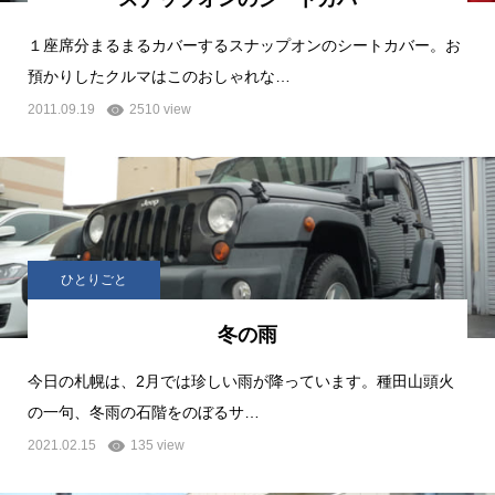
１座席分まるまるカバーするスナップオンのシートカバー。お
預かりしたクルマはこのおしゃれな…
2011.09.19
2510 view
ひとりごと
冬の雨
今日の札幌は、2月では珍しい雨が降っています。種田山頭火
の一句、冬雨の石階をのぼるサ…
2021.02.15
135 view