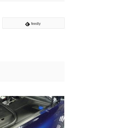
feedly