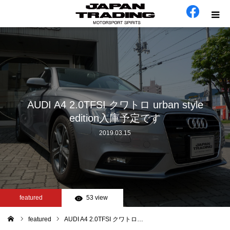
ホーム
在庫車
会社概要
AUDI A4 2.0TFSI クワトロ urban style
edition入庫予定です
カテゴリー
2019.03.15
工場日誌
お問い合わせ
featured
53 view
featured
AUDI A4 2.0TFSI クワトロ…
ム