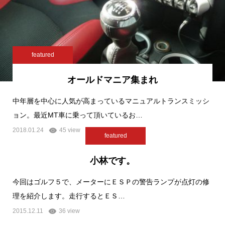
featured
オールドマニア集まれ
中年層を中心に人気が高まっているマニュアルトランスミッシ
ョン。最近MT車に乗って頂いているお…
2018.01.24
45 view
featured
小林です。
今回はゴルフ５で、メーターにＥＳＰの警告ランプが点灯の修
理を紹介します。走行するとＥＳ…
2015.12.11
36 view