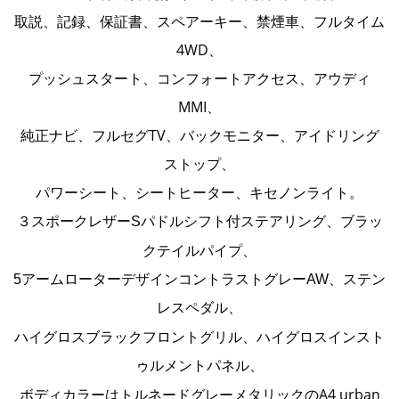
取説、記録、保証書、スペアーキー、禁煙車、
フルタイム
4WD、
プッシュスタート、コンフォートアクセス、
アウディ
MMI、
純正ナビ、フルセグTV、
バックモニター、
アイドリング
ストップ、
パワーシート、シートヒーター、
キセノンライト。
３スポークレザー
ブラッ
Sパドルシフト付ステアリング、
クテイルパイプ、
5アームローターデザインコントラストグレーAW、ステン
レスペダル、
ハイグロスブラック
フロントグリル、
ハイグロスインスト
ゥルメントパネル、
ボディカラーはトルネードグレーメタリックの
A4 urban