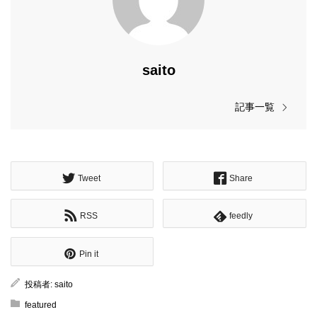
saito
記事一覧
Tweet
Share
RSS
feedly
Pin it
投稿者:
saito
featured