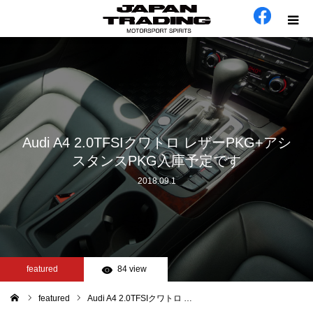
ホーム
在庫車
会社概要
Audi A4 2.0TFSIクワトロ レザーPKG+アシ
スタンスPKG入庫予定です
カテゴリー
2018.09.1
工場日誌
お問い合わせ
featured
84 view
featured
Audi A4 2.0TFSIクワトロ …
ム