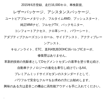
2015年6月登録、走行16,000キロ、車検新規、
レザーパッケージ、アシスタンスパッケージ、
ユートピアブルーメタリック、フルタイム4WD、プッシュスタート、
純正MMIナビ、フルセグTV、バックモニター、
コンフォートアクセス、クロ革シート、パワーシート、
アダプティブクルーズコントロール、サイドアシスト、アクティブレー
ンアシスト、
キセノンライト、ETC、直列4気筒DOHC16バルブICターボ、
修復歴はありません。
革新的技術の先駆者としてDセグメントセダンの基準を塗り替え続け、
自動車テクノロジーの進化を牽引し続けているA4。
プレミアムミッドサイズセダンのスタンダードとして、
パワフルで安全なクルマをお求めの方にお勧めします。
興味のある方は是非この機会に高性能アウディを手に入れてください。
.