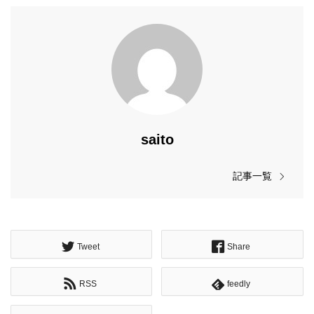
saito
記事一覧
Tweet
Share
RSS
feedly