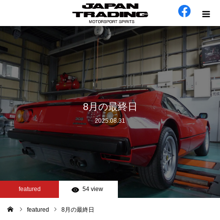
ホーム
在庫車
会社概要
8月の最終日
2025.08.31
カテゴリー
工場日誌
お問い合わせ
featured
54 view
featured
8月の最終日
ム