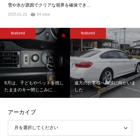
雪や氷が原因でクリアな視界を確保でき…
2025.01.22
64 view
featured
featured
8月は、子どもやペットを残し
遠方のお客様へ商談に向かいま
たままのキー閉じこみに…
した
アーカイブ