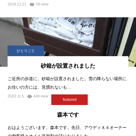
2018.12.21
59 view
ひとりごと
砂箱が設置されました
ご近所の歩道に、砂箱が設置されました。雪の降らない場所に
お住いの方には、見慣れないも…
2020.11.5
444 view
featured
森本です
おはようございます。森本です。先日、アウディＡ４オーナー