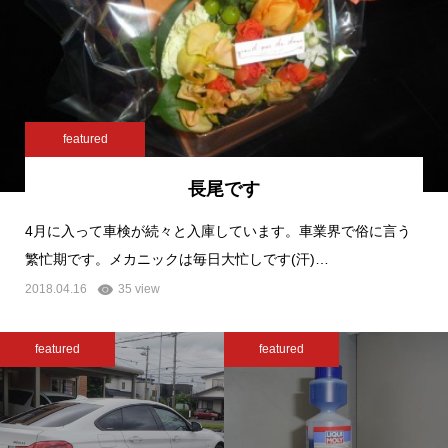
featured
長尾です
4月に入って車検が続々と入庫しています。車業界で俗に言う
繁忙期です。メカニックは毎日大忙しです(汗)…
2018.04.16
35 view
featured
featured