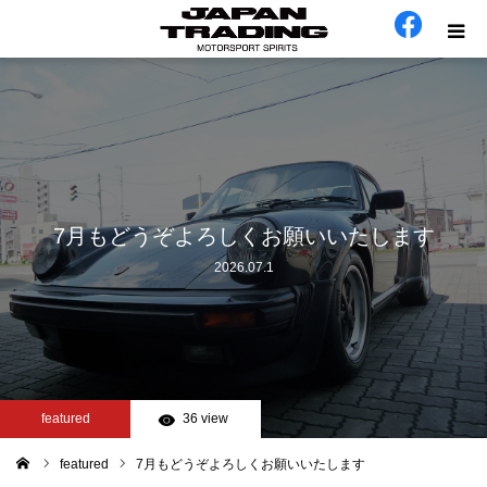
ホーム
在庫車
会社概要
7月もどうぞよろしくお願いいたします
2026.07.1
カテゴリー
工場日誌
お問い合わせ
featured
36 view
featured
7月もどうぞよろしくお願いいたします
ム