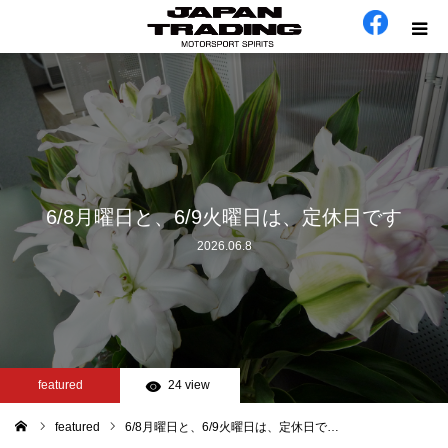
ホーム
在庫車
会社概要
6/8月曜日と、6/9火曜日は、定休日です
2026.06.8
カテゴリー
工場日誌
お問い合わせ
featured
24 view
featured
6/8月曜日と、6/9火曜日は、定休日で…
ム