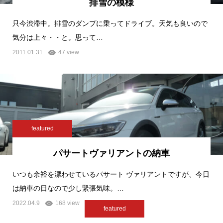
排雪の模様
只今渋滞中。排雪のダンプに乗ってドライブ。天気も良いので
気分は上々・・と。思って…
2011.01.31
47 view
featured
パサートヴァリアントの納車
いつも余裕を漂わせているパサート ヴァリアントですが、今日
は納車の日なので少し緊張気味。…
2022.04.9
168 view
featured