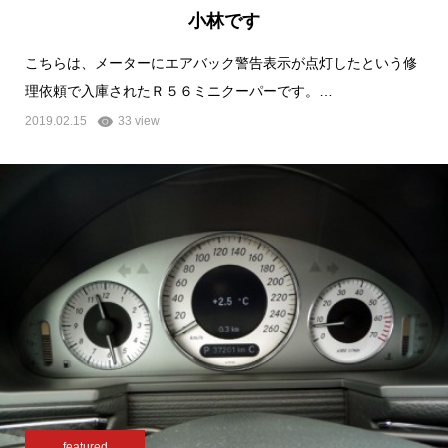
小林です
こちらは、メーターにエアバック警告表示が点灯したという修
理依頼で入庫されたＲ５６ミニクーパーです。…
2019.02.15
33 view
featured