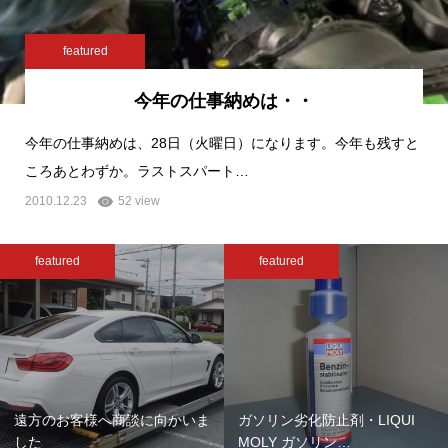
featured
今年の仕事納めは・・
今年の仕事納めは、28日（火曜日）になります。今年も残すと
ころあとわずか。ラストスパート…
2010.12.23
52 view
featured
featured
遠方のお客様へ商談に向かいま
ガソリン劣化防止剤・LIQUI
した
MOLY ガソリン…