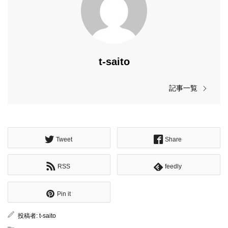
t-saito
記事一覧
Tweet
Share
RSS
feedly
Pin it
投稿者:
t-saito