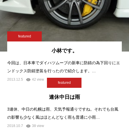
featured
小林です。
今回は、日本車でダイハツムーブの新車に防錆の為下回りにエ
ンドックス防錆塗装を行ったので紹介します。…
2013.12.5
42 view
featured
連休中日は雨
3連休、中日の札幌は雨、天気予報通りですね。それでも台風
の影響も少なく風はほとんどなく雨も普通に小雨…
2018.10.7
38 view