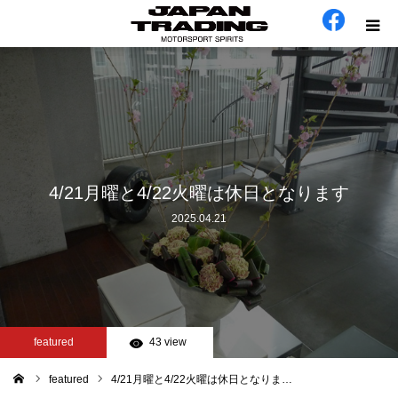
ホーム
在庫車
会社概要
4/21月曜と4/22火曜は休日となります
2025.04.21
カテゴリー
工場日誌
お問い合わせ
featured
43 view
featured
4/21月曜と4/22火曜は休日となりま…
ム